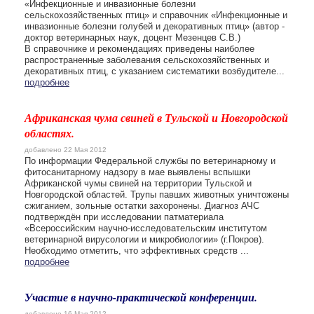
«Инфекционные и инвазионные болезни
сельскохозяйственных птиц» и справочник «Инфекционные и
инвазионные болезни голубей и декоративных птиц» (автор -
доктор ветеринарных наук, доцент Мезенцев С.В.)
В справочнике и рекомендациях приведены наиболее
распространенные заболевания сельскохозяйственных и
декоративных птиц, с указанием систематики возбудителе...
подробнее
Африканская чума свиней в Тульской и Новгородской
областях.
добавлено 22 Мая 2012
По информации Федеральной службы по ветеринарному и
фитосанитарному надзору в мае выявлены вспышки
Африканской чумы свиней на территории Тульской и
Новгородской областей. Трупы павших животных уничтожены
сжиганием, зольные остатки захоронены. Диагноз АЧС
подтверждён при исследовании патматериала
«Всероссийским научно-исследовательским институтом
ветеринарной вирусологии и микробиологии» (г.Покров).
Необходимо отметить, что эффективных средств ...
подробнее
Участие в научно-практической конференции.
добавлено 16 Мая 2012