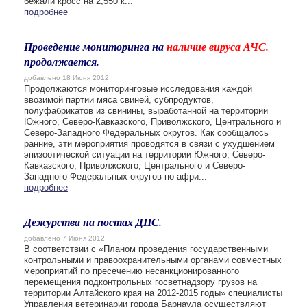
бежали кросс на 2,550 к...
подробнее
Проведение мониторинга на
наличие вируса АЧС.
продолжается.
добавлено 18 Июня 2012
Продолжаются мониторинговые исследования каждой
ввозимой партии мяса свиней, субпродуктов,
полуфабрикатов из свинины, выработанной на территории
Южного, Северо-Кавказского, Приволжского, Центрального и
Северо-Западного Федеральных округов. Как сообщалось
ранние, эти мероприятия проводятся в связи с ухудшением
эпизоотической ситуации на территории Южного, Северо-
Кавказского, Приволжского, Центрального и Северо-
Западного Федеральных округов по афри...
подробнее
Дежурства на постах ДПС.
добавлено 7 Июня 2012
В соответствии с «Планом проведения государственными
контрольными и правоохранительными органами совместных
мероприятий по пресечению несанкционированного
перемещения подконтрольных госветнадзору грузов на
территории Алтайского края на 2012-2015 годы» специалисты
Управления ветеринарии города Барнаула осуществляют