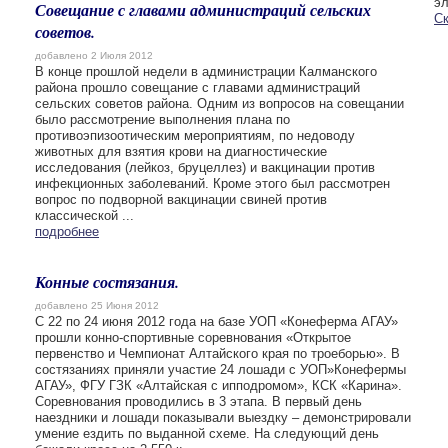
эл
Совещание с главами администраций сельских
С
советов.
добавлено 2 Июля 2012
В конце прошлой недели в администрации Калманского
района прошло совещание с главами администраций
сельских советов района. Одним из вопросов на совещании
было рассмотрение выполнения плана по
противоэпизоотическим мероприятиям, по недоводу
животных для взятия крови на диагностические
исследования (лейкоз, бруцеллез) и вакцинации против
инфекционных заболеваний. Кроме этого был рассмотрен
вопрос по подворной вакцинации свиней против
классической ...
подробнее
Конные состязания.
добавлено 25 Июня 2012
С 22 по 24 июня 2012 года на базе УОП «Конеферма АГАУ»
прошли конно-спортивные соревнования «Открытое
первенство и Чемпионат Алтайского края по троеборью». В
состязаниях приняли участие 24 лошади с УОП»Конефермы
АГАУ», ФГУ ГЗК «Алтайская с ипподромом», КСК «Карина».
Соревнования проводились в 3 этапа. В первый день
наездники и лошади показывали выездку – демонстрировали
умение ездить по выданной схеме. На следующий день