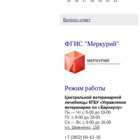
35
36
37
38
39
40
41
Вопрос-ответ
ФГИС "Меркурий"
Режим работы
Центральной ветеринарной
лечебницы КГБУ «Управление
ветеринарии по г.Барнаулу»
Пн — Чт с 8-00 до 19-00
Пт. с 8-00 до 18-00
Сб — Вс с 9-00 до 16-00
ул. Шевченко, 158
+7 (3852) 69‒62‒35