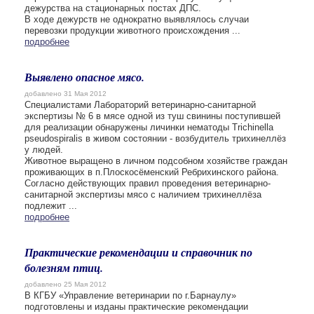
дежурства на стационарных постах ДПС.
В ходе дежурств не однократно выявлялось случаи
перевозки продукции животного происхождения ...
подробнее
Выявлено опасное мясо.
добавлено 31 Мая 2012
Специалистами Лабораторий ветеринарно-санитарной
экспертизы № 6 в мясе одной из туш свинины поступившей
для реализации обнаружены личинки нематоды Trichinella
pseudospiralis в живом состоянии - возбудитель трихинеллёз
у людей.
Животное выращено в личном подсобном хозяйстве граждан
проживающих в п.Плоскосёменский Ребрихинского района.
Согласно действующих правил проведения ветеринарно-
санитарной экспертизы мясо с наличием трихинеллёза
подлежит ...
подробнее
Практические рекомендации и справочник по
болезням птиц.
добавлено 25 Мая 2012
В КГБУ «Управление ветеринарии по г.Барнаулу»
подготовлены и изданы практические рекомендации