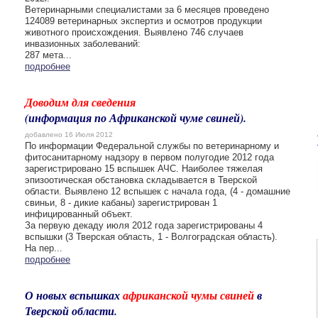
Ветеринарными специалистами за 6 месяцев проведено
124089 ветеринарных экспертиз и осмотров продукции
животного происхождения. Выявлено 746 случаев
инвазионных заболеваний:
287 мета...
подробнее
Доводим для сведения
(информация по Африканской чуме свиней).
добавлено 16 Июля 2012
По информации Федеральной службы по ветеринарному и
фитосанитарному надзору в первом полугодие 2012 года
зарегистрировано 15 вспышек АЧС. Наиболее тяжелая
эпизоотическая обстановка складывается в Тверской
области. Выявлено 12 вспышек с начала года, (4 - домашние
свиньи, 8 - дикие кабаны) зарегистрирован 1
инфицированный объект.
За первую декаду июля 2012 года зарегистрированы 4
вспышки (3 Тверская область, 1 - Волгоградская область).
На пер...
подробнее
О новых вспышках
африканской чумы свиней
в
Тверской области.