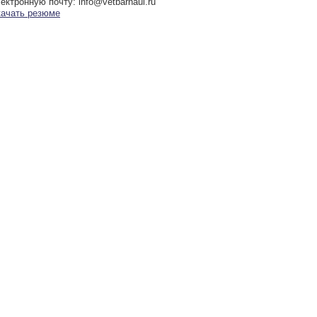
ектронную почту: info@vetbarnaul.ru
качать резюме