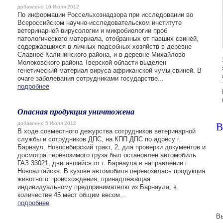
добавлено 10 Июля 2012
По информации Россельхознадзора при исследовании во
Всероссийском научно-исследовательском институте
ветеринарной вирусологии и микробиологии проб
патологического материала, отобранных от павших свиней,
содержавшихся в личных подсобных хозяйств в деревне
Славное Калининского района, и в деревне Михайлово
Молоковского района Тверской области выделен
генетический материал вируса африканской чумы свиней. В
очаге заболевания сотрудниками государстве...
подробнее
Опасная продукция уничтожена
В
добавлено 5 Июля 2012
В ходе совместного дежурства сотрудников ветеринарной
службы и сотрудников ДПС, на КПП ДПС по адресу г.
Барнаул, Новосибирский тракт, 2, для проверки документов и
досмотра перевозимого груза был остановлен автомобиль
ГАЗ 33021, двигавшийся от г. Барнаула в направлении г.
Новоалтайска. В кузове автомобиля перевозилась продукция
животного происхождения, принадлежащая
индивидуальному предпринимателю из Барнаула, в
количестве 45 мест общим весом...
подробнее
Вы