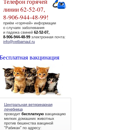
Телефон горячей
линии 62-52-07,
8-906-944-48-99!
приём «горячей» информации
о случаях заболевания
и падежа свиней
62-52-07,
8-906-944-48-99
электронная почта:
info@vetbarnaul.ru
Бесплатная вакцинация
Центральная ветеринарная
лечебница
проводит
бесплатную
вакцинацию
мелких домашних животных
против бешенства вакциной
"Рабикан" по адресу: