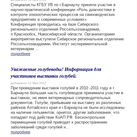
Специалисты КГБУ УВ по г.Барнаулу приняли участие в
научно-практической конференции «Роль диагностики в
контроле эпизоотических процессов на свиноводческих
предприятиях в современных условиях».
Конференция проводилась на базе Сибирского
регионального отделения Россельхозакадемии,
п.Краснообск, Новосибирской области. Организаторами
мероприятия выступили Сибирское региональное отделение
Россельхозакадемии, Институт экспериментальной
ветеринарии ...
подробнее
Уважаемые голубеводы! Информация для
участников выставки голубей.
добавлено 12 Мая 2012
При проведении выставок голубей в 2010 -2011 году в г.
Барнауле большая часть голубеводов принимала участие в
выставках, не имея ветеринарных сопроводительных
документов. Голуби, прибывшие на выставку из различных
районов Алтайского края и г.Барнаула не были исследованы
на наличие гельминтов, орнитоз, другие заболевания, что
попадает под действие КоАП РФ. Бесконтрольное
перемещение голубей приводит к распространению
заболеваний среди голубей н...
подробнее