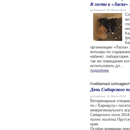
В гости к «Ласке» 
добавлено 18 Июля 2014
Сп
ве
го
ин
Ка
Ше
Ба
организацию «Ласка»
вольеры по содержани
кабинет, лаборатория,
так же помещения кот
использовать дл...
подробнее
//vetbarnaul.ru/images
День Сибирского п
добавлено 14 Июля 2014
Ветеринарные специа
по г Барнаулу» посет
межрегионального аг
Сибирского поля 2014
полях посёлка Прутск
края.
Особое внимание пре