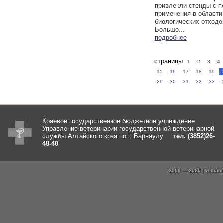
привлекли стенды с 
применения в области
биологических отходо
Большо...
подробнее
страницы
1
2
3
4
15
16
17
18
19
29
30
31
32
33
Краевое государственное бюджетное учреждение
Управление ветеринарии государственной ветеринарной
службы Алтайского края по г. Барнаулу
тел. (3852)26-
48-40
2009 — 2026 | vetbarna