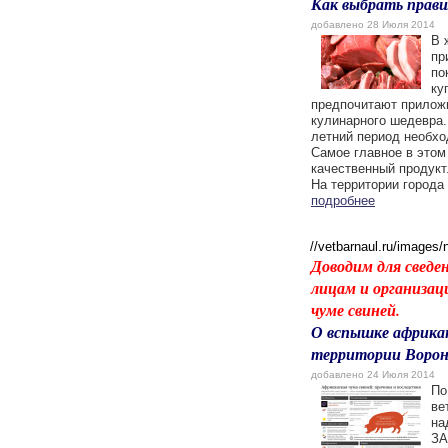
Как выбрать прави
добавлено 28 Июля 2014
В 
пр
по
ку
предпочитают приложи
кулинарного шедевра.
летний период необх
Самое главное в этом 
качественный продукт
На территории города 
подробнее
//vetbarnaul.ru/images
Доводим для сведе
лицам и организац
чуме свиней.
О вспышке африкан
территории Ворон
добавлено 24 Июля 2014
По
ве
на
ЗА