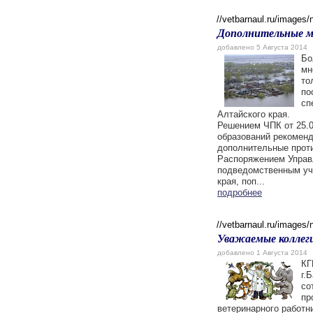
//vetbarnaul.ru/images
Дополнительные м
добавлено 5 Августа 2014
Бо
мн
то
по
сп
Алтайского края.
Решением ЧПК от 25.0
образований рекоменд
дополнительные проти
Распоряжением Управл
подведомственным уч
края, поп...
подробнее
//vetbarnaul.ru/images
Уважаемые коллеги
добавлено 1 Августа 2014
КГ
г.
со
пр
ветеринарного работн