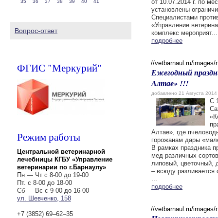
от 10.07.2014 г. по м
35
36
37
38
39
40
41
установлены ограничи
Специалистами проти
«Управление ветерина
Вопрос-ответ
комплекс мероприят...
подробнее
//vetbarnaul.ru/images
ФГИС "Меркурий"
Ежегодный праздн
Алтае» !!!
добавлено 21 Августа 2014
С 
Са
«К
пр
Алтае», где пчеловод
Режим работы
горожанам дары «мале
В рамках праздника п
Центральной ветеринарной
мед различных сортов
лечебницы КГБУ «Управление
липовый, цветочный, д
ветеринарии по г.Барнаулу»
– всюду разливается 
Пн — Чт с 8-00 до 19-00
...
Пт. с 8-00 до 18-00
подробнее
Сб — Вс с 9-00 до 16-00
ул. Шевченко, 158
//vetbarnaul.ru/images
+7 (3852) 69‒62‒35