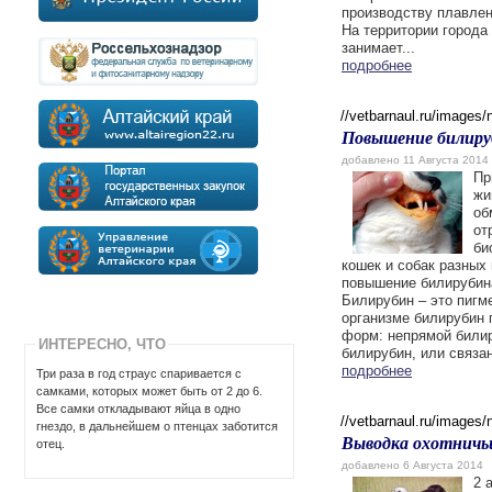
производству плавле
На территории города
занимает...
подробнее
//vetbarnaul.ru/images
Повышение билируб
добавлено 11 Августа 2014
Пр
жи
об
от
би
кошек и собак разных
повышение билирубин
Билирубин – это пигме
организме билирубин 
форм: непрямой билир
ИНТЕРЕСНО, ЧТО
билирубин, или связан
подробнее
Три раза в год страус спаривается с
самками, которых может быть от 2 до 6.
Все самки откладывают яйца в одно
//vetbarnaul.ru/images
гнездо, в дальнейшем о птенцах заботится
Выводка охотничьи
отец.
добавлено 6 Августа 2014
2 