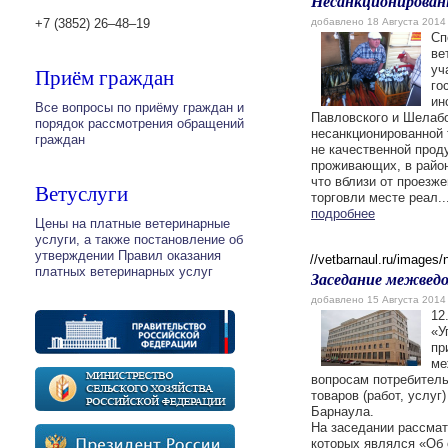
Несанкционированн
+7 (3852) 26‒48‒19
добавлено 18 Августа 2014
Сп
ве
Приём граждан
уч
го
ин
Все вопросы по приёму граждан и
Павловского и Шелабо
порядок рассмотрения обращений
несанкционированной 
граждан
не качественной проду
проживающих, в район
что вблизи от проезж
Ветуслуги
торговли месте реал..
подробнее
Цены на платные ветеринарные
услуги, а также постановление об
утверждении Правил оказания
//vetbarnaul.ru/images
платных ветеринарных услуг
Заседание межведо
добавлено 15 Августа 2014
12
«У
пр
ме
вопросам потребитель
товаров (работ, услуг
Барнаула.
На заседании рассмат
которых являлся «Об 