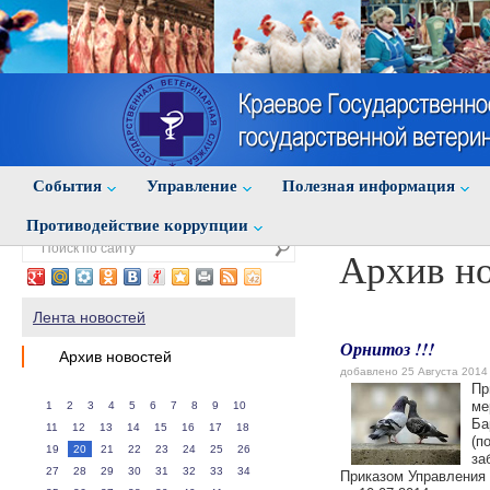
События
Управление
Полезная информация
Противодействие коррупции
Архив н
Лента новостей
Орнитоз !!!
Архив новостей
добавлено 25 Августа 2014
Пр
ме
1
2
3
4
5
6
7
8
9
10
Ба
11
12
13
14
15
16
17
18
(п
19
20
21
22
23
24
25
26
за
27
28
29
30
31
32
33
34
Приказом Управления 