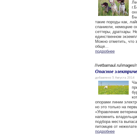
Ле
г.
ох
Бы
такие породы как, лай
спаниели, немецкие о
сеттеры, дратхары. Н
единственном экземпл
Можно отметить, что 
обще...
подробнее
//vetbarnaul.ru/images
Опасное электриче
добавлено 5 Августа 2014
Ча
пр
бу
ко
опорами линии электр
но это только на пер
«Управление ветерина
напомнить владельца
подбора места выпаса
питомцев от нежелате
подробнее