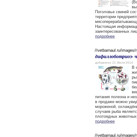
(В
вы
Поголовье свиней сос
территории предприят
мясоперерабатывающе
Настоящая информаци
заинтересованных лиц.
подробнее
//vetbarnaul.ru/images
дифиллоботриоз- ч
добавлено 21 Июля 2014
В 
жи
ры
пи
бе
ве
питания полезна и не
в продаже можно уви
мороженой, охлаждённ
случаев рыба являетс
плотоядных животных.
подробнее
//vetbarnaul.ru/images