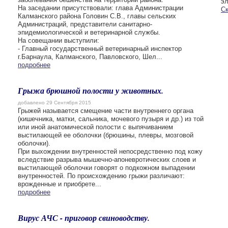
эл
На заседании присутствовали: глава Администрации
С
Калманского района Головин С.В., главы сельских
Администраций, представители санитарно-
эпидемиологической и ветеринарной службы.
На совещании выступили:
- Главный государственный ветеринарный инспектор
г.Барнаула, Калманского, Павловского, Шел...
подробнее
Грыжа брюшной полости у животных.
добавлено 29 Сентября 2015
Грыжей называется смещение части внутреннего органа
(кишечника, матки, сальника, мочевого пузыря и др.) из той
или иной анатомической полости с выпячиванием
выстилающей ее оболочки (брюшины, плевры, мозговой
оболочки).
При выхождении внутренностей непосредственно под кожу
вследствие разрыва мышечно-апоневротических слоев и
выстилающей оболочки говорят о подкожном выпадении
внутренностей. По происхождению грыжи различают:
врожденные и приобрете...
подробнее
Вирус АЧС - приговор свиноводству.