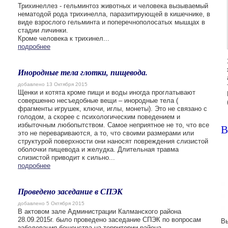
Трихинеллез - гельминтоз животных и человека вызываемый
нематодой рода трихинелла, паразитирующей в кишечнике, в
виде взрослого гельминта и поперечнополосатых мышцах в
стадии личинки.
Кроме человека к трихинел...
подробнее
Инородные тела глотки, пищевода.
добавлено 13 Октября 2015
Щенки и котята кроме пищи и воды иногда проглатывают
совершенно несъедобные вещи – инородные тела (
фрагменты игрушек, ключи, иглы, монеты). Это не связано с
голодом, а скорее с психологическим поведением и
избыточным любопытством. Самое неприятное не то, что все
В
это не перевариваются, а то, что своими размерами или
структурой поверхности они наносят повреждения слизистой
оболочки пищевода и желудка. Длительная травма
слизистой приводит к сильно...
подробнее
Проведено заседание в СПЭК
добавлено 5 Октября 2015
В актовом зале Администрации Калманского района
28.09.2015г. было проведено заседание СПЭК по вопросам
Вы
заболевания бешенства на территории района.