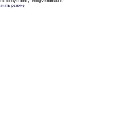
ектронную почту: info@vetbarnaul.ru
качать резюме