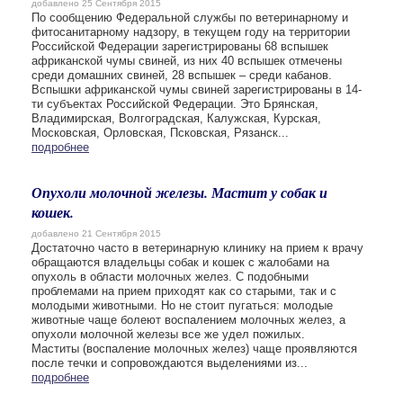
добавлено 25 Сентября 2015
По сообщению Федеральной службы по ветеринарному и
фитосанитарному надзору, в текущем году на территории
Российской Федерации зарегистрированы 68 вспышек
африканской чумы свиней, из них 40 вспышек отмечены
среди домашних свиней, 28 вспышек – среди кабанов.
Вспышки африканской чумы свиней зарегистрированы в 14-
ти субъектах Российской Федерации. Это Брянская,
Владимирская, Волгоградская, Калужская, Курская,
Московская, Орловская, Псковская, Рязанск...
подробнее
Опухоли молочной железы. Мастит у собак и
кошек.
добавлено 21 Сентября 2015
Достаточно часто в ветеринарную клинику на прием к врачу
обращаются владельцы собак и кошек с жалобами на
опухоль в области молочных желез. С подобными
проблемами на прием приходят как со старыми, так и с
молодыми животными. Но не стоит пугаться: молодые
животные чаще болеют воспалением молочных желез, а
опухоли молочной железы все же удел пожилых.
Маститы (воспаление молочных желез) чаще проявляются
после течки и сопровождаются выделениями из...
подробнее