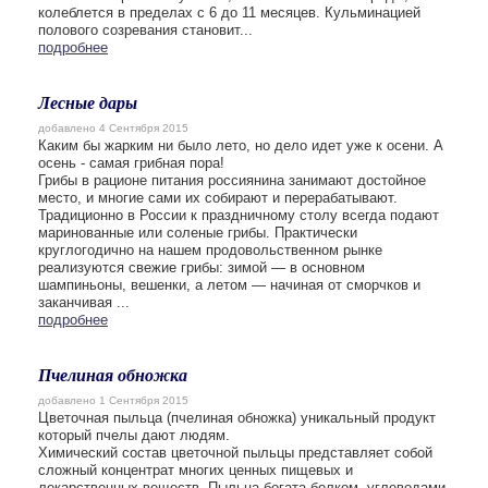
колеблется в пределах с 6 до 11 месяцев. Кульминацией
полового созревания становит...
подробнее
Лесные дары
добавлено 4 Сентября 2015
Каким бы жарким ни было лето, но дело идет уже к осени. А
осень - самая грибная пора!
Грибы в рационе питания россиянина занимают достойное
место, и многие сами их собирают и перерабатывают.
Традиционно в России к праздничному столу всегда подают
маринованные или соленые грибы. Практически
круглогодично на нашем продовольственном рынке
реализуются свежие грибы: зимой — в основном
шампиньоны, вешенки, а летом — начиная от сморчков и
заканчивая ...
подробнее
Пчелиная обножка
добавлено 1 Сентября 2015
Цветочная пыльца (пчелиная обножка) уникальный продукт
который пчелы дают людям.
Химический состав цветочной пыльцы представляет собой
сложный концентрат многих ценных пищевых и
лекарственных веществ. Пыльца богата белком, углеводами,