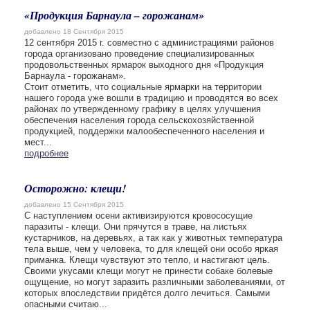
«Продукция Барнаула – горожанам»
добавлено 18 Сентября 2015
12 сентября 2015 г. совместно с администрациями районов
города организовано проведение специализированных
продовольственных ярмарок выходного дня «Продукция
Барнаула - горожанам».
Стоит отметить, что социальные ярмарки на территории
нашего города уже вошли в традицию и проводятся во всех
районах по утвержденному графику в целях улучшения
обеспечения населения города сельскохозяйственной
продукцией, поддержки малообеспеченного населения и
мест...
подробнее
Осторожно: клещи!
добавлено 15 Сентября 2015
С наступлением осени активизируются кровососущие
паразиты - клещи. Они прячутся в траве, на листьях
кустарников, на деревьях, а так как у животных температура
тела выше, чем у человека, то для клещей они особо яркая
приманка. Клещи чувствуют это тепло, и настигают цель.
Своими укусами клещи могут не принести собаке болевые
ощущение, но могут заразить различными заболеваниями, от
которых впоследствии придётся долго лечиться. Самыми
опасными считаю...