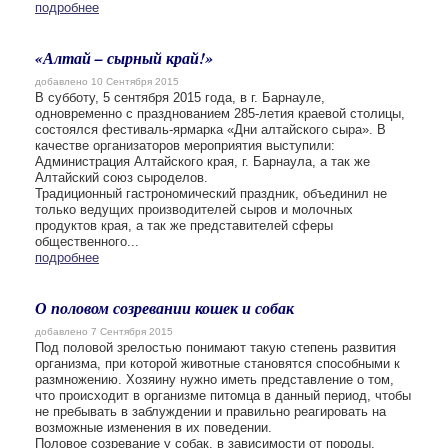
подробнее
«Алтай – сырный край!»
добавлено 10 Сентября 2015
В субботу, 5 сентября 2015 года, в г. Барнауле,
одновременно с празднованием 285-летия краевой столицы,
состоялся фестиваль-ярмарка «Дни алтайского сыра». В
качестве организаторов мероприятия выступили:
Администрация Алтайского края, г. Барнаула, а так же
Алтайский союз сыроделов.
Традиционный гастрономический праздник, объединил не
только ведущих производителей сыров и молочных
продуктов края, а так же представителей сферы
общественного...
подробнее
О половом созревании кошек и собак
добавлено 7 Сентября 2015
Под половой зрелостью понимают такую степень развития
организма, при которой животные становятся способными к
размножению. Хозяину нужно иметь представление о том,
что происходит в организме питомца в данный период, чтобы
не пребывать в заблуждении и правильно реагировать на
возможные изменения в их поведении.
Половое созревание у собак, в зависимости от породы,