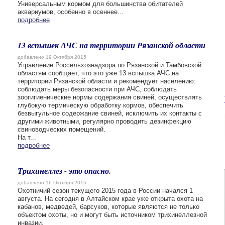
Универсальным кормом для большинства обитателей
аквариумов, особенно в осеннее...
подробнее
13 вспышек АЧС на территории Рязанской области
добавлено 19 Октября 2015
Управление Россельхознадзора по Рязанской и Тамбовской
областям сообщает, что это уже 13 вспышка АЧС на
территории Рязанской области и рекомендует населению:
соблюдать меры безопасности при АЧС, соблюдать
зоогигиенические нормы содержания свиней, осуществлять
глубокую термическую обработку кормов, обеспечить
безвыгульное содержание свиней, исключить их контакты с
другими животными, регулярно проводить дезинфекцию
свиноводческих помещений.
На т...
подробнее
Трихинеллез - это опасно.
добавлено 16 Октября 2015
Охотничий сезон текущего 2015 года в России начался 1
августа. На сегодня в Алтайском крае уже открыта охота на
кабанов, медведей, барсуков, которые являются не только
объектом охоты, но и могут быть источником трихинеллезной
инвазии.