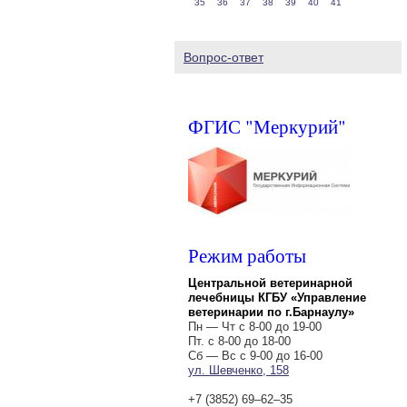
35
36
37
38
39
40
41
Вопрос-ответ
ФГИС "Меркурий"
Режим работы
Центральной ветеринарной
лечебницы КГБУ «Управление
ветеринарии по г.Барнаулу»
Пн — Чт с 8-00 до 19-00
Пт. с 8-00 до 18-00
Сб — Вс с 9-00 до 16-00
ул. Шевченко, 158
+7 (3852) 69‒62‒35