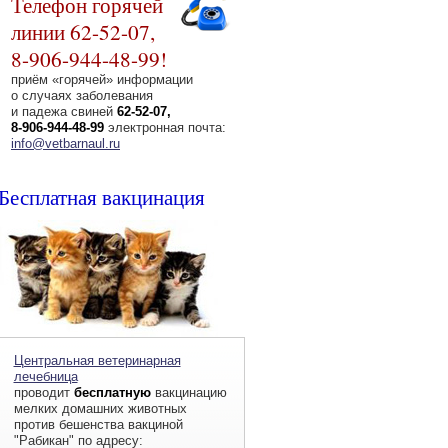
Телефон горячей
линии 62-52-07,
8-906-944-48-99!
приём «горячей» информации
о случаях заболевания
и падежа свиней
62-52-07,
8-906-944-48-99
электронная почта:
info@vetbarnaul.ru
Бесплатная вакцинация
Центральная ветеринарная
лечебница
проводит
бесплатную
вакцинацию
мелких домашних животных
против бешенства вакциной
"Рабикан" по адресу: