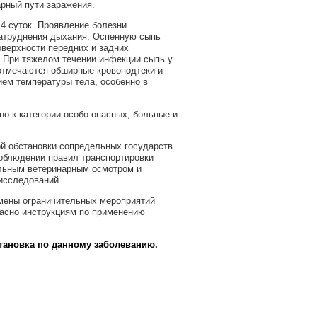
рный пути заражения.
4 суток. Проявление болезни
 затруднения дыхания. Оспенную сыпь
оверхности передних и задних
. При тяжелом течении инфекции сыпь у
 отмечаются обширные кровоподтеки и
ем температуры тела, особенно в
но к категории особо опасных, больные и
.
ой обстановки сопредельных государств
соблюдении правил транспортировки
ельным ветеринарным осмотром и
исследований.
тмены ограничительных мероприятий
ласно инструкциям по применению
становка по данному заболеванию.