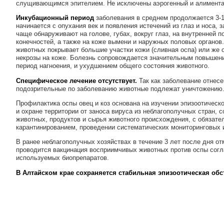
слущивающимся эпителием. Не исключены аэрогенный и алимента
Инкубационный период
заболевания в среднем продолжается 3-1
начинается с опухания век и появления истечений из глаз и носа,
чаще обнаруживают на голове, губах, вокруг глаз, на внутренней п
конечностей, а также на коже вымени и наружных половых органов
животных покрывает большие участки кожи (сливная оспа) или же
некрозы на коже. Болезнь сопровождается значительным повышени
период нагноения, и ухудшением общего состояния животного.
Специфическое лечение отсутствует.
Так как заболевание отнесе
подозрительные по заболеванию животные подлежат уничтожению
Профилактика оспы овец и коз основана на изучении эпизоотическ
и охране территории от заноса вируса из неблагополучных стран, 
животных, продуктов и сырья животного происхождения, с обязат
карантинированием, проведении систематических мониторинговых 
В ранее неблагополучных хозяйствах в течение 3 лет после дня о
проводится вакцинация восприимчивых животных против оспы сог
используемых биопрепаратов.
В Алтайском крае сохраняется стабильная эпизоотическая об