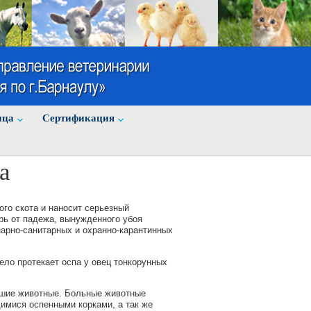
ица
Cертификация
а
ого скота и наносит серьезный
рь от падежа, вынужденного убоя
нарно-санитарных и охранно-карантинных
ело протекает оспа у овец тонкорунных
вшие животные. Больные животные
имися оспенными корками, а так же