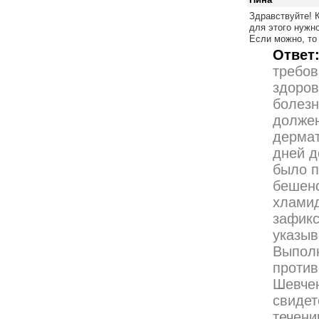
Здравствуйте! К
для этого нужн
Если можно, то
Ответ
требов
здоров
болезн
должен
дермат
дней д
было п
бешенс
хламид
зафикс
указыв
Выполн
против
Шевчен
свидет
течени