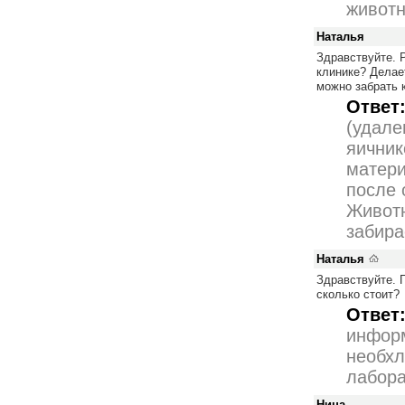
животн
Наталья
Здравствуйте. 
клинике? Делае
можно забрать 
Ответ
(удале
яичник
матери
после 
Животн
забира
Наталья
Здравствуйте. 
сколько стоит?
Ответ
информ
необхл
лабора
Нина