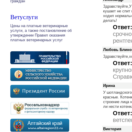
граждан
Здравствуйте,У 
кушает не спит 
Ветуслуги
ходил нормальн
делать!
Цены на платные ветеринарные
Ответ
услуги, а также постановление об
срочно
утверждении Правил оказания
рентге
платных ветеринарных услуг
Любовь Блино
Здравствуйте,х
Ответ
крупно
Справк
Ирина
У шотландского 
красные. Котенк
строение лица 
ли нести котенк
Ответ
ветспе
Виктория