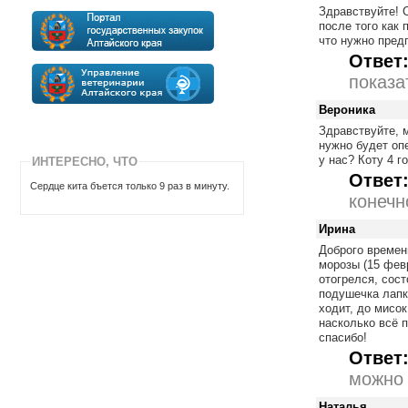
Здравствуйте!
после того как 
что нужно пред
Ответ
показа
Вероника
Здравствуйте, 
нужно будет оп
у нас? Коту 4 г
ИНТЕРЕСНО, ЧТО
Ответ
Сердце кита бъется только 9 раз в минуту.
конечн
Ирина
Доброго времени
морозы (15 фев
отогрелся, сос
подушечка лапк
ходит, до мисок
насколько всё 
спасибо!
Ответ
можно 
Наталья