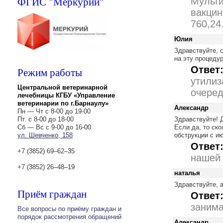
ФГИС "Меркурий"
Мульти
вакцин
760,24
Юлия
Здравствуйте, с
на эту процеду
Ответ
Режим работы
утилиз
Центральной ветеринарной
очеред
лечебницы КГБУ «Управление
ветеринарии по г.Барнаулу»
Александр
Пн — Чт с 8-00 до 19-00
Пт. с 8-00 до 18-00
Здравствуйте! 
Сб — Вс с 9-00 до 16-00
Если да, то ско
ул. Шевченко, 158
обструкции с ию
Ответ
+7 (3852) 69‒62‒35
нашей 
+7 (3852) 26‒48‒19
наталья
Здравствуйте, 
Приём граждан
Ответ
занима
Все вопросы по приёму граждан и
порядок рассмотрения обращений
Александр