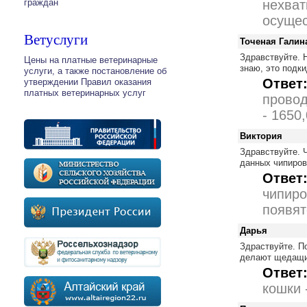
граждан
нехват
осущес
Ветуслуги
Точеная Галин
Здравствуйте. 
Цены на платные ветеринарные
знаю, это подк
услуги, а также постановление об
Ответ
утверждении Правил оказания
платных ветеринарных услуг
провод
- 1650,
Виктория
Здравствуйте. 
данных чипиро
Ответ
чипиро
появят
Дарья
Здраствуйте. П
делают щедащим
Ответ
кошки 