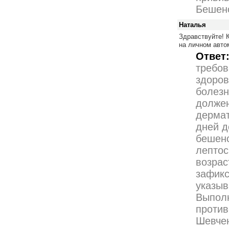
Бешенс
Наталья
Здравствуйте! 
на личном авто
Ответ
требов
здоров
болезн
должен
дермат
дней д
бешенс
лептос
возрас
зафикс
указыв
Выпол
против
Шевчен