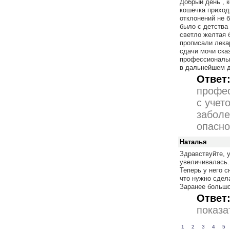
Добрый день , к
кошечка приходи
отклонений не 
было с детства
светло желтая 
прописали лека
сдачи мочи ска
профессиональн
в дальнейшем 
Ответ
профес
с учет
заболе
опасно
Наталья
Здравствуйте, 
увеличивалась. 
Теперь у него 
что нужно сдел
Заранее больш
Ответ
показа
1
2
3
4
5