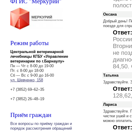
ФГИС "Меркурий"
полост
Оксана
Добрый день! П
поезде для спр
Ответ
России
Режим работы
Вторни
Центральной ветеринарной
не поз
лечебницы КГБУ «Управление
диагно
ветеринарии по г.Барнаулу»
84,50.
Пн — Чт с 8-00 до 19-00
Пт. с 8-00 до 18-00
Сб — Вс с 9-00 до 16-00
Татьяна
ул. Шевченко, 158
Здравствуйте. 
Ответ
+7 (3852) 69‒62‒35
128,62
+7 (3852) 26‒48‒19
Лариса
Здравствуйте. П
Приём граждан
чистки ушей и с
можно оплатить
Все вопросы по приёму граждан и
Ответ
порядок рассмотрения обращений