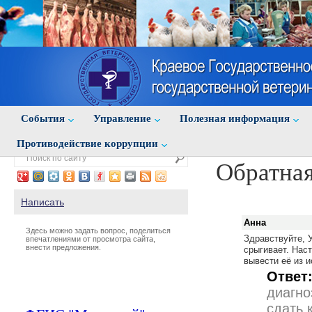
События
Управление
Полезная информация
Противодействие коррупции
Обратная
Написать
Анна
Здесь можно задать вопрос, поделиться
Здравствуйте, 
впечатлениями от просмотра сайта,
внести предложения.
срыгивает. Наст
вывести её из 
Ответ
диагно
сдать 