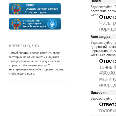
Павел
Здравствуйте. С
состояние плох
нет?
Ответ
Часы р
порядк
Александра
Здравствуйте. у
ИНТЕРЕСНО, ЧТО
дворнягой. раза
нормально,но п
Самый пpостой способ отличить звеpя-
кости без опер
вегетаpианца от хищника: y хищников
Ответ
глаза pасположены на пеpедней части
моpды, чтобы видеть жеpтвy. У
точный
вегетаpианцев — по обе стоpоны головы,
430,00
чтобы видеть вpага.
манипу
инород
Виктория
Здравствуйте. 
Ответ
головы