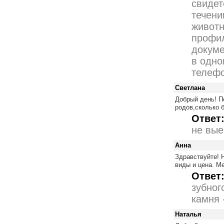
свидет
течени
животн
профи
докуме
в одно
телефо
Светлана
Добрый день! П
родов,сколько 
Ответ
не вые
Анна
Здравствуйте! Н
виды и цена. М
Ответ
зубног
камня 
Наталья