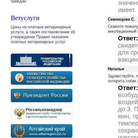
граждан
значен
имеет.
Ветуслуги
Семенцова С.
Скажите пожалу
Цены на платные ветеринарные
инкубационный 
услуги, а также постановление об
утверждении Правил оказания
Ответ
платных ветеринарных услуг
свидет
для пр
вакцин
Наталья
Здравствуйте, 
энтерита собак
Ответ
возбуд
воздей
до 3. 
мин, п
темпер
сохран
чувств