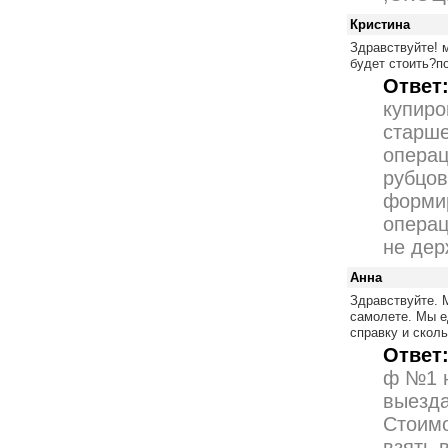
Кристина
Здравствуйте! 
будет стоить?п
Ответ
купиро
старше
операц
рубцов
формир
операц
не дер
Анна
Здравствуйте. 
самолете. Мы е
справку и скол
Ответ
ф №1 н
выезда
Стоимо
взять 