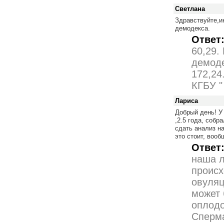
Светлана
Здравствуйте,и
демодекса.
Ответ
60,29.
демоде
172,24
КГБУ "
Лариса
Добрый день! У
,2.5 года, собр
сдать анализ на
это стоит, воо
Ответ
наша л
происх
овуляц
может 
оплодо
Сперма