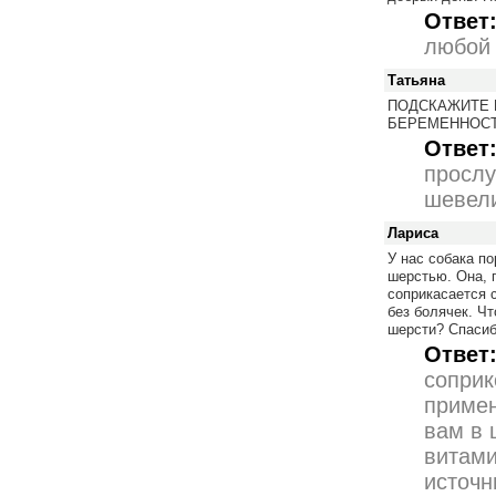
Ответ
любой 
Татьяна
ПОДСКАЖИТЕ 
БЕРЕМЕННОСТ
Ответ
прослу
шевели
Лариса
У нас собака по
шерстью. Она, п
соприкасается с
без болячек. Ч
шерсти? Спасиб
Ответ
соприк
примен
вам в 
витами
источн