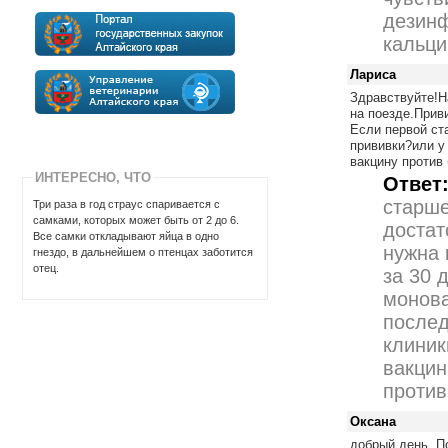
дезин
кальци
Лариса
Здравствуйте!Н
на поезде.Прив
Если первой ст
прививки?или у
вакцину против
ИНТЕРЕСНО, ЧТО
Ответ
старше
Три раза в год страус спаривается с
самками, которых может быть от 2 до 6.
достат
Все самки откладывают яйца в одно
нужна 
гнездо, в дальнейшем о птенцах заботится
отец.
за 30 
монова
послед
клиник
вакцин
против
Оксана
добрый день. П