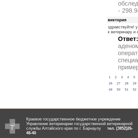
обслед
- 298.
виктория
здравствуйте! у
к ветеринару и
Ответ
аденом
операт
специа
пример
1
2
3
4
5
26
27
28
29
49
50
51
52
Краевое государственное бюджетное учреждение
Управление ветеринарии государственной ветеринарной
службы Алтайского края по г. Барнаулу
тел. (3852)26-
48-40