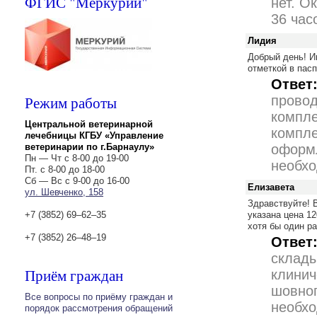
ФГИС "Меркурий"
нет. О
36 час
Лидия
Добрый день! И
отметкой в пас
Ответ
Режим работы
провод
компле
Центральной ветеринарной
компле
лечебницы КГБУ «Управление
ветеринарии по г.Барнаулу»
оформл
Пн — Чт с 8-00 до 19-00
необхо
Пт. с 8-00 до 18-00
Сб — Вс с 9-00 до 16-00
Елизавета
ул. Шевченко, 158
Здравствуйте! В
+7 (3852) 69‒62‒35
указана цена 12
хотя бы один р
+7 (3852) 26‒48‒19
Ответ
склады
Приём граждан
клинич
шовног
Все вопросы по приёму граждан и
необхо
порядок рассмотрения обращений