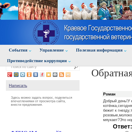
События
Управление
Полезная информация
Противодействие коррупции
Обратная
Написать
Роман
Здесь можно задать вопрос, поделиться
Добрый день!У н
впечатлениями от просмотра сайта,
внести предложения.
котёнка,сегодня
бежит к гнезду
розовые,молоко
мяукает?Это н
Ответ