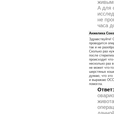
живыми
А для 
исслед
не про
часа д
Анжелика Сок
Здравствуйте! 
проводится опер
так и не разоб
Сколько раз ну
после стерилиз
происходит что-
несколько раз в
не может что-т
шерстяных кошек
думаю, что это 
и выражаю ОСО
помогла.
Ответ
оварио
живота
операц
данной