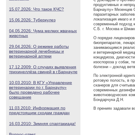
продуктивных и непро
15.07.2026: Что такое КЧС?
Барнаулу» Мезенцев С
паразитарных заболев
локализация имаго и 
15.06.2026: Туберкулез
современный подход к
С.Б. г. Москва и Шма
04.05.2026: Чума мелких жвачных
животных
О порядке лицензиров
биопрепаратов, лекар
29.04.2026: О режиме работы
занимающимся реализ
ветеринарной лечебницы и
и ветеринарной медиц
ветеринарной аптеки
кокцидиоза, диагност
изоспороза у собак, 
болезни – доклад ветв
17.12.2009: О случаях выявления
трихинеллёза свиней в г.Барнауле
По электронной идент
ротовую полость, в п
10.03.2010: В КГУ «Управление
сканеров для считыва
ветеринарии по г. Барнаулу»
современных дезинфи
было проведено рабочее
животноводческих ком
совещание
Бондарчука Д.Н.
11.03.2010: Информация по
В прениях задавали 
предстоящим сходам граждан
16.03.2010: Зимняя спартакиада!
Вопрос-ответ