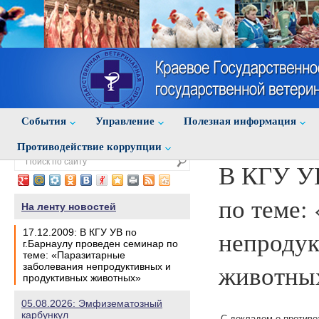
События
Управление
Полезная информация
Противодействие коррупции
В КГУ УВ
по теме:
На ленту новостей
непродук
17.12.2009: В КГУ УВ по
г.Барнаулу проведен семинар по
теме: «Паразитарные
животны
заболевания непродуктивных и
продуктивных животных»
05.08.2026: Эмфизематозный
карбункул
С докладом о противо