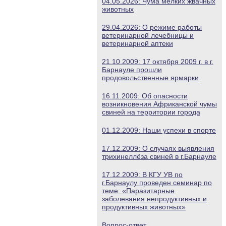
04.05.2026: Чума мелких жвачных
животных
29.04.2026: О режиме работы
ветеринарной лечебницы и
ветеринарной аптеки
21.10.2009: 17 октября 2009 г. в г.
Барнауле прошли
продовольственные ярмарки
16.11.2009: Об опасности
возникновения Африканской чумы
свиней на территории города
01.12.2009: Наши успехи в спорте
17.12.2009: О случаях выявления
трихинеллёза свиней в г.Барнауле
17.12.2009: В КГУ УВ по
г.Барнаулу проведен семинар по
теме: «Паразитарные
заболевания непродуктивных и
продуктивных животных»
Вопрос-ответ