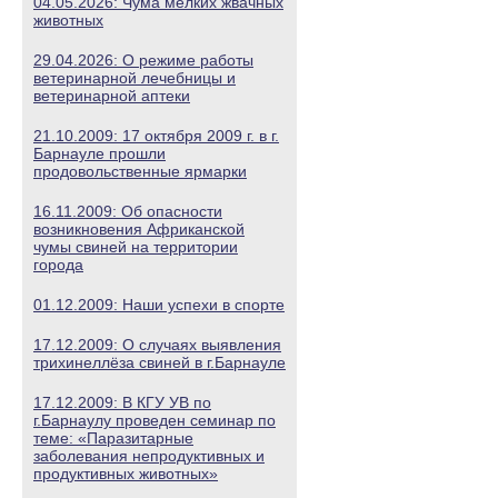
04.05.2026: Чума мелких жвачных
животных
29.04.2026: О режиме работы
ветеринарной лечебницы и
ветеринарной аптеки
21.10.2009: 17 октября 2009 г. в г.
Барнауле прошли
продовольственные ярмарки
16.11.2009: Об опасности
возникновения Африканской
чумы свиней на территории
города
01.12.2009: Наши успехи в спорте
17.12.2009: О случаях выявления
трихинеллёза свиней в г.Барнауле
17.12.2009: В КГУ УВ по
г.Барнаулу проведен семинар по
теме: «Паразитарные
заболевания непродуктивных и
продуктивных животных»