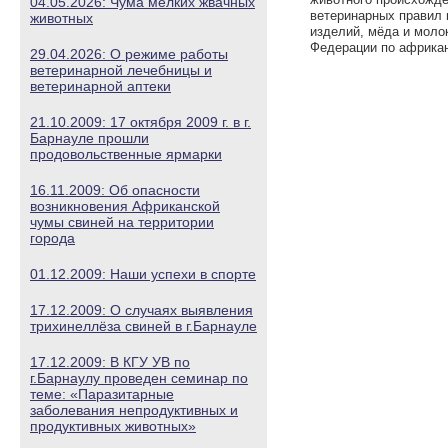
04.05.2026: Чума мелких жвачных
ветеринарных правил 
животных
изделий, мёда и моло
Федерации по африкан
29.04.2026: О режиме работы
ветеринарной лечебницы и
ветеринарной аптеки
21.10.2009: 17 октября 2009 г. в г.
Барнауле прошли
продовольственные ярмарки
16.11.2009: Об опасности
возникновения Африканской
чумы свиней на территории
города
01.12.2009: Наши успехи в спорте
17.12.2009: О случаях выявления
трихинеллёза свиней в г.Барнауле
17.12.2009: В КГУ УВ по
г.Барнаулу проведен семинар по
теме: «Паразитарные
заболевания непродуктивных и
продуктивных животных»