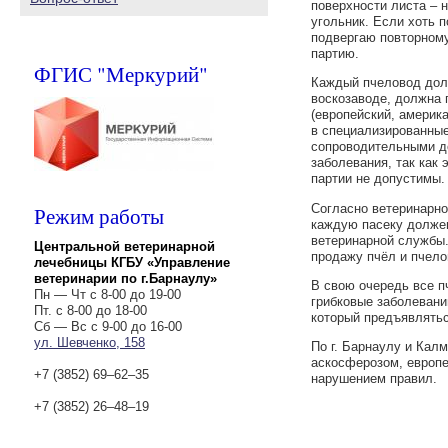
поверхности листа – 
угольник. Если хоть 
подвергаю повторному
партию.
ФГИС "Меркурий"
Каждый пчеловод долж
воскозаводе, должна 
(европейский, америка
в специализированны
сопроводительными до
заболевания, так как
партии не допустимы.
Согласно ветеринарно
Режим работы
каждую пасеку должен
ветеринарной службы.
Центральной ветеринарной
продажу пчёл и пчело
лечебницы КГБУ «Управление
ветеринарии по г.Барнаулу»
В свою очередь все п
Пн — Чт с 8-00 до 19-00
грибковые заболевани
Пт. с 8-00 до 18-00
который предъявлятьс
Сб — Вс с 9-00 до 16-00
ул. Шевченко, 158
По г. Барнаулу и Кал
аскосферозом, европе
+7 (3852) 69‒62‒35
нарушением правил.
+7 (3852) 26‒48‒19