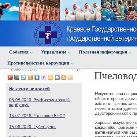
События
Управление
Полезная информация
Противодействие коррупции
Пчеловод
На ленту новостей
Искусственная вощина
обеих сторонах доныш
05.08.2026: Эмфизематозный
жёлтого. При постано
карбункул
ячеек, а затем удлин
двусторонний сот с п
15.07.2026: Что такое КЧС?
Хорошая искусственна
15.06.2026: Туберкулез
каких-либо примесей 
вытягиваться или раз