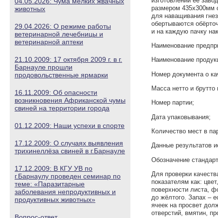
изготовлении её заво
04.05.2026: Чума мелких жвачных
размером 435х300мм с 
животных
для наващивания гнез
обертываются обёрточ
29.04.2026: О режиме работы
и на каждую пачку на
ветеринарной лечебницы и
ветеринарной аптеки
Наименование предпри
21.10.2009: 17 октября 2009 г. в г.
Наименование продук
Барнауле прошли
Номер документа о ка
продовольственные ярмарки
Масса нетто и брутто 
16.11.2009: Об опасности
возникновения Африканской чумы
Номер партии;
свиней на территории города
Дата упаковывания;
01.12.2009: Наши успехи в спорте
Количество мест в па
17.12.2009: О случаях выявления
Данные результатов и
трихинеллёза свиней в г.Барнауле
Обозначение стандарт
17.12.2009: В КГУ УВ по
Для проверки качеств
г.Барнаулу проведен семинар по
показателям как: цвет
теме: «Паразитарные
поверхности листа, ф
заболевания непродуктивных и
до жёлтого. Запах – 
продуктивных животных»
ячеек на просвет дол
отверстий, вмятин, пр
Вопрос-ответ