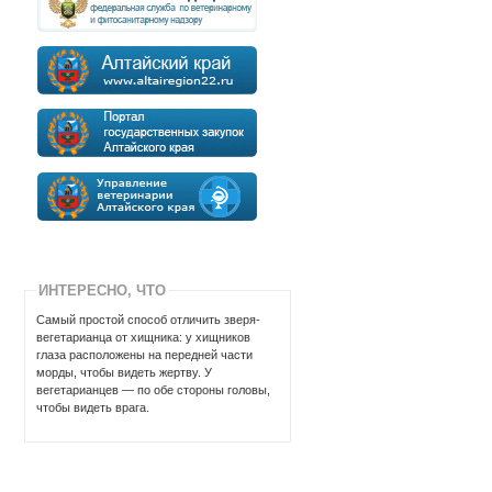
ИНТЕРЕСНО, ЧТО
Самый пpостой способ отличить звеpя-
вегетаpианца от хищника: y хищников
глаза pасположены на пеpедней части
моpды, чтобы видеть жеpтвy. У
вегетаpианцев — по обе стоpоны головы,
чтобы видеть вpага.