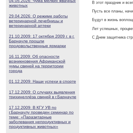
04.05.2026: Чума мелких жвачных
В этот праздник и все
животных
Пусть все планы, нач
29.04.2026: О режиме работы
Будут в жизнь вопло
ветеринарной лечебницы и
ветеринарной аптеки
Лет успешных, процве
21.10.2009: 17 октября 2009 г. в г.
С Днем защитника стр
Барнауле прошли
продовольственные ярмарки
16.11.2009: Об опасности
возникновения Африканской
чумы свиней на территории
города
01.12.2009: Наши успехи в спорте
17.12.2009: О случаях выявления
трихинеллёза свиней в г.Барнауле
17.12.2009: В КГУ УВ по
г.Барнаулу проведен семинар по
теме: «Паразитарные
заболевания непродуктивных и
продуктивных животных»