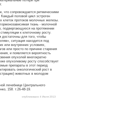
материальные потери при
т.
ок, что сопровождается ритмическими
. Каждый половой цикл эстроген
х клеток протоков молочных железы.
 гормонозависимая ткань - молочной
у, подвергающуюся на протяжении
 стимуляции к клеточному росту.
 достаточны для того, чтобы
елям», ситуация находится под
их или внутренних условиях,
ов или просто по причине старения
ения, и появляется вероятность
новения опухолей многократно
акже опухолевому росту способствует
емые препараты в этот период
тировать онкологический рост в
астрацию) животных в молодом
ной лечебнице Центрального
о, 158. т.26-48-19.
опубликовано 4 Июля 2013