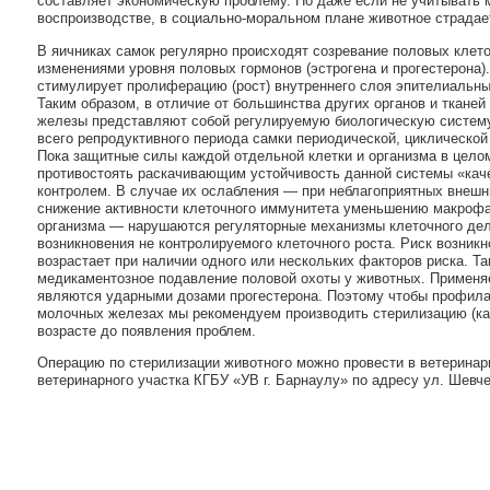
составляет экономическую проблему. Но даже если не учитывать 
воспроизводстве, в социально-моральном плане животное страдае
В яичниках самок регулярно происходят созревание половых клет
изменениями уровня половых гормонов (эстрогена и прогестерона)
стимулирует пролиферацию (рост) внутреннего слоя эпителиальны
Таким образом, в отличие от большинства других органов и тканей
железы представляют собой регулируемую биологическую систем
всего репродуктивного периода самки периодической, циклической
Пока защитные силы каждой отдельной клетки и организма в целом
противостоять раскачивающим устойчивость данной системы «кач
контролем. В случае их ослабления — при неблагоприятных внешн
снижение активности клеточного иммунитета уменьшению макрофаг
организма — нарушаются регуляторные механизмы клеточного дел
возникновения не контролируемого клеточного роста. Риск возник
возрастает при наличии одного или нескольких факторов риска. Т
медикаментозное подавление половой охоты у животных. Применя
являются ударными дозами прогестерона. Поэтому чтобы профилак
молочных железах мы рекомендуем производить стерилизацию (к
возрасте до появления проблем.
Операцию по стерилизации животного можно провести в ветеринар
ветеринарного участка КГБУ «УВ г. Барнаулу» по адресу ул. Шевченк