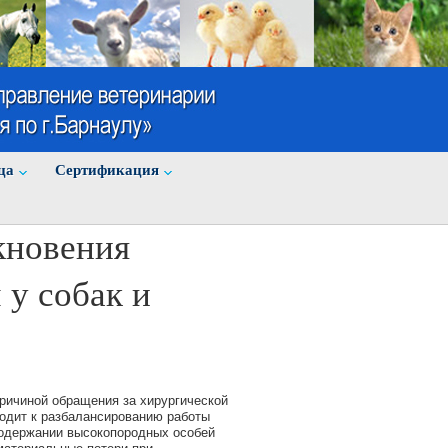
ца
Cертификация
кновения
 у собак и
ричиной обращения за хирургической
одит к разбалансированию работы
содержании высокопородных особей