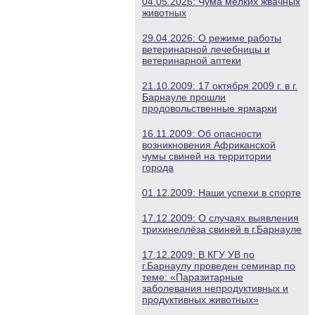
04.05.2026: Чума мелких жвачных
животных
29.04.2026: О режиме работы
ветеринарной лечебницы и
ветеринарной аптеки
21.10.2009: 17 октября 2009 г. в г.
Барнауле прошли
продовольственные ярмарки
16.11.2009: Об опасности
возникновения Африканской
чумы свиней на территории
города
01.12.2009: Наши успехи в спорте
17.12.2009: О случаях выявления
трихинеллёза свиней в г.Барнауле
17.12.2009: В КГУ УВ по
г.Барнаулу проведен семинар по
теме: «Паразитарные
заболевания непродуктивных и
продуктивных животных»