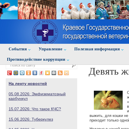
События
Управление
Полезная информация
Противодействие коррупции
Девять ж
На ленту новостей
С
05.08.2026: Эмфизематозный
ж
карбункул
«
в
15.07.2026: Что такое КЧС?
и
выжить, для кошки не
15.06.2026: Туберкулез
приходит только одной
Недавно в нашей вете