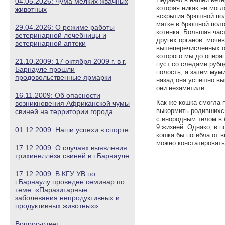
04.05.2026: Чума мелких жвачных
которая никак не мог
животных
вскрытия брюшной пол
матке в брюшной пол
29.04.2026: О режиме работы
котенка. Большая част
ветеринарной лечебницы и
других органов: моче
ветеринарной аптеки
вышеперечисленных ор
которого мы до опера
21.10.2009: 17 октября 2009 г. в г.
пуст со следами рубц
Барнауле прошли
полость, а затем мум
продовольственные ярмарки
назад она успешно вы
они незаметили.
16.11.2009: Об опасности
Как же кошка смогла 
возникновения Африканской чумы
выкормить родившихся
свиней на территории города
с инородным телом в 
9 жизней. Однако, в 
01.12.2009: Наши успехи в спорте
кошка бы погибла от 
можно констатировать
17.12.2009: О случаях выявления
трихинеллёза свиней в г.Барнауле
17.12.2009: В КГУ УВ по
г.Барнаулу проведен семинар по
теме: «Паразитарные
заболевания непродуктивных и
продуктивных животных»
Вопрос-ответ