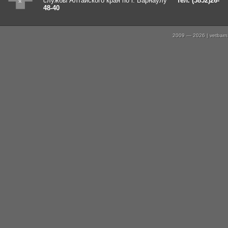
службы Алтайского края по г. Барнаулу
тел. (3852)26-
48-40
2009 — 2026 | vetbarna