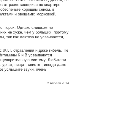
ев от разлетающихся по квартире
, обеспечьте хорошим сеном, в
руктами и овощами: морковкой,
с, горох. Однако слишком не
 них не хуже, чем у больших, поэтому
, так как лактоза не усваивается,
с ЖКТ, отравления и даже гибель. Не
 Витамины К и В усваиваются
пищеварительную систему. Любители
 урчат, пищат, свистят, иногда даже
оре услышите звуки, очень
2 Апреля 2014