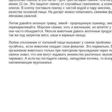
менее 12 см. Это защитит свинку от случайных сквозняков, а хозя
опилок. В клетку поставьте поилку с чистой водой и пару мисочек
качестве основной пищи. На десерт можно побаловать свежими ф
яблоками,свеклой.
Летом давайте зеленую травку, зимой - пророщенную пшеницу, ове
перекармливайте. Морские свинки, хоть и маленькие, но аппетит у
они часто объедаются. Нельзя животным давать молочные продукты
так же под запретом мясо, каши и вареные овощи.
Любое отклонение от полезной пищи вызывает у свинок проблемы 
пугайтесь, если животное поедает свои фекалии. Это нормально.
организмом животного только при повторном прохождении через 
свинок знают, что они могут издавать множество различных звуков:
чирикают. А если вы погладите свинку, наподобие котенка, то вск
напоминающие мурлыканье.