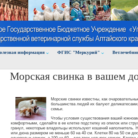
олезная информация
ФГИС "Меркурий"
Ветлечебни
Морская свинка в вашем д
Морские свинки известны, как очаровательн
большинства людей их балуют деликатесами
семьи.
Чтобы условия существования вашей южноам
комфортными, сделайте в ее клетке подстилку из опилок или стр
гранул, некоторые владельцы используют кошачий наполнитель. Н
или дюна размером не меньше 60 на 40 см. Клетки 80 на 50 см до
однополых свинок, а 100 на 60 – для трех-четырех свинок. Клетк