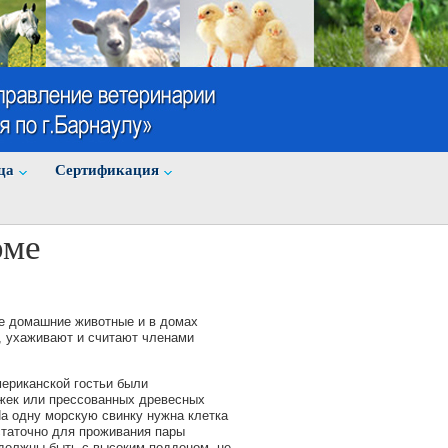
ца
Cертификация
оме
ые домашние животные и в домах
, ухаживают и считают членами
ериканской гостьи были
ужек или прессованных древесных
а одну морскую свинку нужна клетка
статочно для проживания пары
а должны быть с высоким поддоном, не