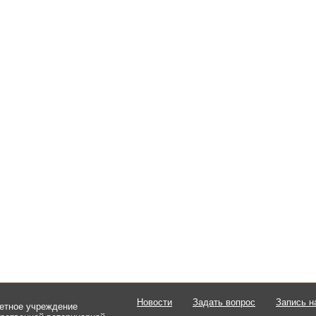
Новости
Задать вопрос
Запись н
етное учреждение