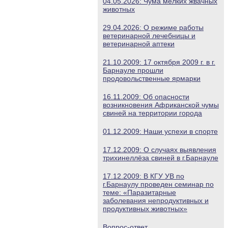
04.05.2026: Чума мелких жвачных
животных
29.04.2026: О режиме работы
ветеринарной лечебницы и
ветеринарной аптеки
21.10.2009: 17 октября 2009 г. в г.
Барнауле прошли
продовольственные ярмарки
16.11.2009: Об опасности
возникновения Африканской чумы
свиней на территории города
01.12.2009: Наши успехи в спорте
17.12.2009: О случаях выявления
трихинеллёза свиней в г.Барнауле
17.12.2009: В КГУ УВ по
г.Барнаулу проведен семинар по
теме: «Паразитарные
заболевания непродуктивных и
продуктивных животных»
Вопрос-ответ