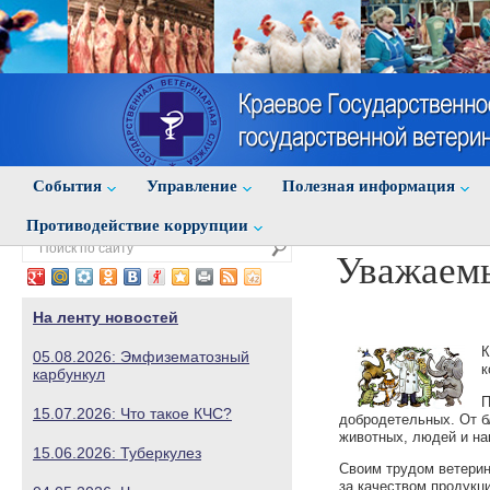
События
Управление
Полезная информация
Противодействие коррупции
Уважаемы
На ленту новостей
К
05.08.2026: Эмфизематозный
к
карбункул
П
15.07.2026: Что такое КЧС?
добродетельных. От б
животных, людей и на
15.06.2026: Туберкулез
Своим трудом ветерин
за качеством продукц