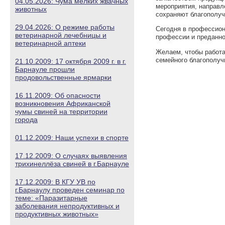
04.05.2026: Чума мелких жвачных
мероприятия, направл
животных
сохраняют благополуч
29.04.2026: О режиме работы
Сегодня в профессион
ветеринарной лечебницы и
профессии и преданно
ветеринарной аптеки
Желаем, чтобы работа
семейного благополуч
21.10.2009: 17 октября 2009 г. в г.
Барнауле прошли
продовольственные ярмарки
16.11.2009: Об опасности
возникновения Африканской
чумы свиней на территории
города
01.12.2009: Наши успехи в спорте
17.12.2009: О случаях выявления
трихинеллёза свиней в г.Барнауле
17.12.2009: В КГУ УВ по
г.Барнаулу проведен семинар по
теме: «Паразитарные
заболевания непродуктивных и
продуктивных животных»