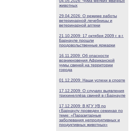
04.05.2026: Чума мелких жвачных
животных
29.04.2026: О режиме работы
ветеринарной лечебницы и
ветеринарной аптеки
21.10.2009: 17 октября 2009 г. в г.
Барнауле прошли
продовольственные ярмарки
16.11.2009: Об опасности
возникновения Африканской
чумы свиней на территории
города
01.12.2009: Наши успехи в спорте
17.12.2009: О случаях выявления
трихинеллёза свиней в г.Барнауле
17.12.2009: В КГУ УВ по
г.Барнаулу проведен семинар по
теме: «Паразитарные
заболевания непродуктивных и
продуктивных животных»