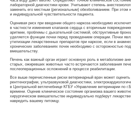
часа воду дают вволю. Определяют точное клиническое состояние
лабораторной диагностики крови. Учитывают степень анестезиолог
заменить его местным (региональным) обезболиванием. При этом 
и индивидуальной чувствительности пациента.
Оценивая риск при введении общего наркоза необходимо исключит
в частности изменения клапанов сердца с вторичным повреждени
аритмии, проблемы с дыхательной системой, обструктивные бронх
уделяется функции почки перед проведением операции. Почки яв
утилизации лекарственных препаратов при наркозе, если в анамн
хронических заболеваниях почек необходимо с осторожностью под
вмешательству.
Печень как важный орган играет основную роль в метаболизме ане
старых, ожиревших животных часто встречаются заболевания пече
послеоперационных осложнений в процессе реабилитации.
Все выше перечисленные риски ветеринарный врач может оценить
рентгенографии, ультразвуковой диагностики, электрокардиологи
в Центральной ветлечебнице КГБУ «Управление ветеринарии по г.
времени. Оценив клиническое состояние организма вашего животн
хирургическом вмешательстве индивидуально подберут лекарствен
навредить вашему питомцу.