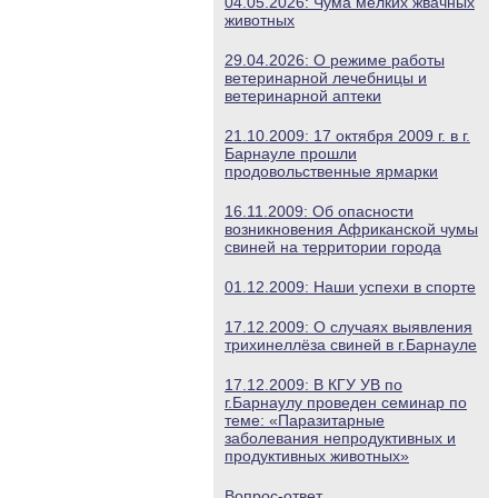
04.05.2026: Чума мелких жвачных
животных
29.04.2026: О режиме работы
ветеринарной лечебницы и
ветеринарной аптеки
21.10.2009: 17 октября 2009 г. в г.
Барнауле прошли
продовольственные ярмарки
16.11.2009: Об опасности
возникновения Африканской чумы
свиней на территории города
01.12.2009: Наши успехи в спорте
17.12.2009: О случаях выявления
трихинеллёза свиней в г.Барнауле
17.12.2009: В КГУ УВ по
г.Барнаулу проведен семинар по
теме: «Паразитарные
заболевания непродуктивных и
продуктивных животных»
Вопрос-ответ