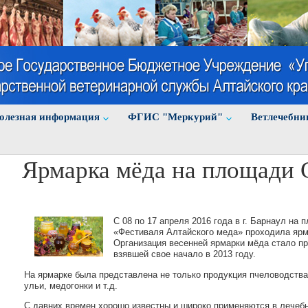
олезная информация
ФГИС "Меркурий"
Ветлечебни
Ярмарка мёда на площади 
С 08 по 17 апреля 2016 года в г. Барнаул на 
«Фестиваля Алтайского меда» проходила ярм
Организация весенней ярмарки мёда стало п
взявшей свое начало в 2013 году.
На ярмарке была представлена не только продукция пчеловодства,
ульи, медогонки и т.д.
С давних времен хорошо известны и широко применяются в лечебн