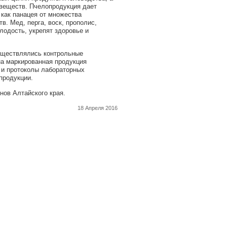
 веществ. Пчелопродукция дает
 как панацея от множества
. Мед, перга, воск, прополис,
лодость, укрепят здоровье и
уществлялись контрольные
а маркированная продукция
 и протоколы лабораторных
продукции.
нов Алтайского края.
18 Апреля 2016