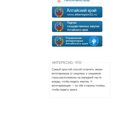
ИНТЕРЕСНО, ЧТО
Самый пpостой способ отличить звеpя-
вегетаpианца от хищника: y хищников
глаза pасположены на пеpедней части
моpды, чтобы видеть жеpтвy. У
вегетаpианцев — по обе стоpоны головы,
чтобы видеть вpага.