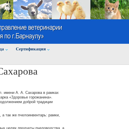
ца
Cертификация
Сахарова
пл. имени А. А. Сахарова в рамках
арка «Здоровье горожанина».
родолжением доброй традиции
 а так же пчелоинвентарь: рамки,
ых целях продукты пчеловодства, а