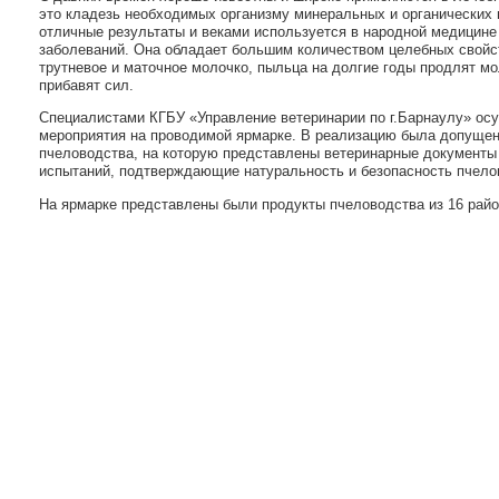
это кладезь необходимых организму минеральных и органических
отличные результаты и веками используется в народной медицине
заболеваний. Она обладает большим количеством целебных свойств
трутневое и маточное молочко, пыльца на долгие годы продлят мо
прибавят сил.
Специалистами КГБУ «Управление ветеринарии по г.Барнаулу» ос
мероприятия на проводимой ярмарке. В реализацию была допущен
пчеловодства, на которую представлены ветеринарные документы
испытаний, подтверждающие натуральность и безопасность пчело
На ярмарке представлены были продукты пчеловодства из 16 райо