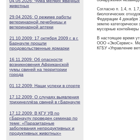
04.05.2026: Чума мелких жвачных
животных
Согласно п. 1.4, п. 1
биологических отходо
29.04.2026: О режиме работы
Федерации 4 декабря 1
ветеринарной лечебницы и
землю категорически 
ветеринарной аптеки
мусорные контейнеры 
21.10.2009: 17 октября 2009 г. в г.
В настоящее время ут
Барнауле прошли
ООО «ЭкоСервис». Ме
продовольственные ярмарки
КГБУ «Управление вет
16.11.2009: Об опасности
возникновения Африканской
чумы свиней на территории
города
01.12.2009: Наши успехи в спорте
17.12.2009: О случаях выявления
трихинеллёза свиней в г.Барнауле
17.12.2009: В КГУ УВ по
г.Барнаулу проведен семинар по
теме: «Паразитарные
заболевания непродуктивных и
продуктивных животных»